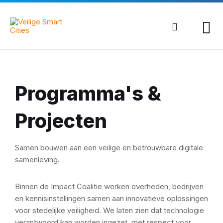
Skip
Skip
Skip
to
to
to
content
main
footer
navigation
Programma's &
Projecten
Samen bouwen aan een veilige en betrouwbare digitale
samenleving.
Binnen de Impact Coalitie werken overheden, bedrijven
en kennisinstellingen samen aan innovatieve oplossingen
voor stedelijke veiligheid. We laten zien dat technologie
verantwoord kan worden ingezet, met respect voor