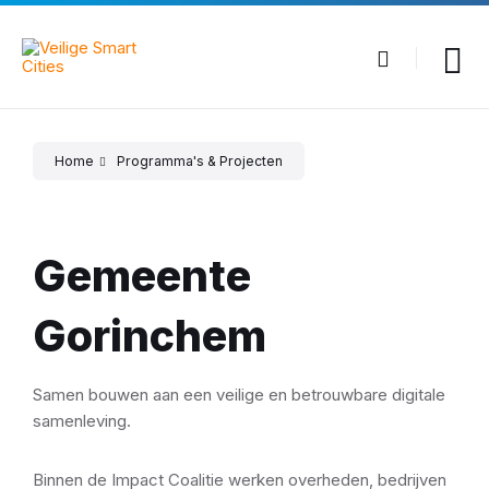
Skip
Skip
Skip
to
to
to
content
main
footer
navigation
Home
Programma's & Projecten
Gemeente
Gorinchem
Samen bouwen aan een veilige en betrouwbare digitale
samenleving.
Binnen de Impact Coalitie werken overheden, bedrijven