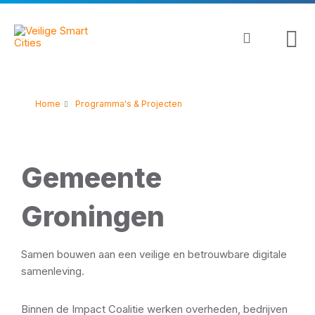
Skip
Skip
Skip
to
to
to
content
main
footer
navigation
Home
Programma's & Projecten
Gemeente
Groningen
Samen bouwen aan een veilige en betrouwbare digitale
samenleving.
Binnen de Impact Coalitie werken overheden, bedrijven