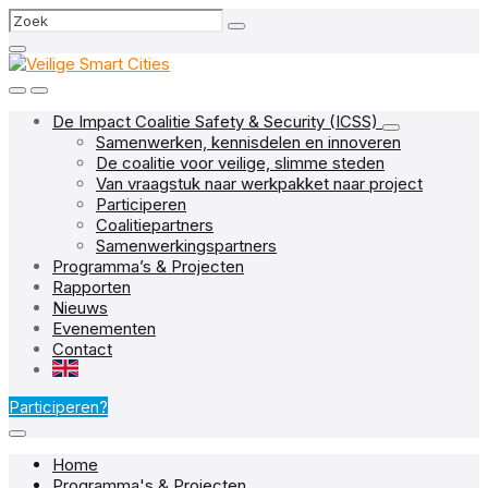
Skip
Skip
Skip
Search
to
to
to
content
main
footer
navigation
De Impact Coalitie Safety & Security (ICSS)
Samenwerken, kennisdelen en innoveren
De coalitie voor veilige, slimme steden
Van vraagstuk naar werkpakket naar project
Participeren
Coalitiepartners
Samenwerkingspartners
Programma’s & Projecten
Rapporten
Nieuws
Evenementen
Contact
EN
Participeren?
Home
Programma's & Projecten