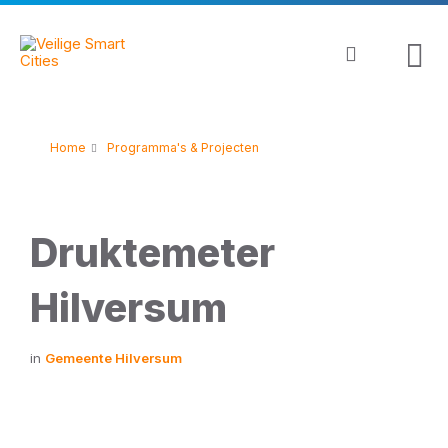
Skip
Skip
Skip
to
to
to
content
main
footer
navigation
Home
Programma's & Projecten
Druktemeter
Hilversum
in
Gemeente Hilversum