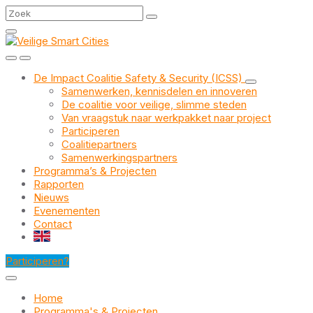
Skip
Skip
Skip
Search
to
to
to
content
main
footer
navigation
De Impact Coalitie Safety & Security (ICSS)
Samenwerken, kennisdelen en innoveren
De coalitie voor veilige, slimme steden
Van vraagstuk naar werkpakket naar project
Participeren
Coalitiepartners
Samenwerkingspartners
Programma’s & Projecten
Rapporten
Nieuws
Evenementen
Contact
EN
Participeren?
Home
Programma's & Projecten