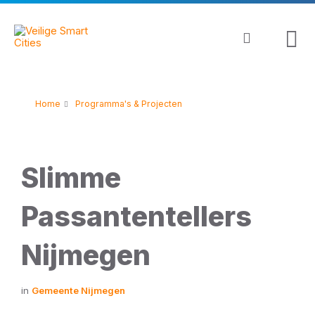
Skip
Skip
Skip
to
to
to
content
main
footer
navigation
Home
Programma's & Projecten
Slimme
Passantentellers
Nijmegen
in
Gemeente Nijmegen