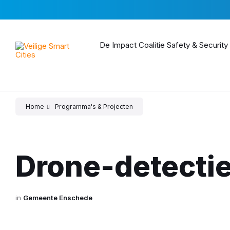
Skip
Skip
Skip
to
to
to
content
main
footer
navigation
De Impact Coalitie Safety & Security
Home
Programma's & Projecten
Drone-detecti
in
Gemeente Enschede