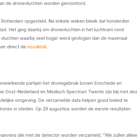
 van de dronevluchten worden gemonitord.
 van Rotterdam opgesteld. Na enkele weken bleek dat honderden
tad. Het ging daarbij om dronevluchten in het luchtruim rond
vluchten waarbij veel hoger werd gevlogen dan de maximaal
ver direct de
noodklok
.
menwerkende partijen het dronegebruik boven Enschede en
tie Oost-Nederland en Medisch Spectrum Twente zijn blij met de
stedelijke omgeving. De verzamelde data helpen goed beleid te
drones in steden. Op 29 augusttus worden de eerste resultaten
evens die met de detector worden verzameld. “We zullen allee