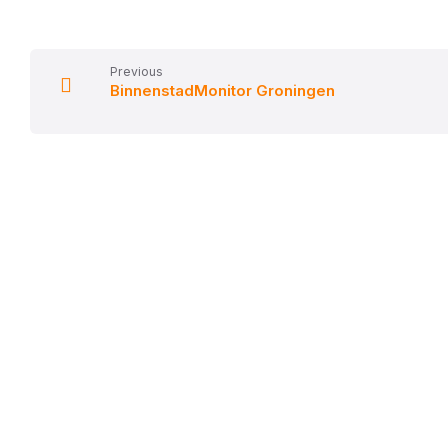
Previous
BinnenstadMonitor Groningen