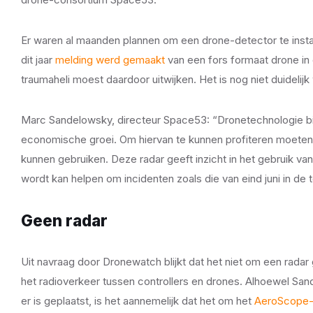
Er waren al maanden plannen om een drone-detector te instal
dit jaar
melding werd gemaakt
van een fors formaat drone i
traumaheli moest daardoor uitwijken. Het is nog niet duidelij
Marc Sandelowsky, directeur Space53: “Dronetechnologie bi
economische groei. Om hiervan te kunnen profiteren moeten
kunnen gebruiken. Deze radar geeft inzicht in het gebruik v
wordt kan helpen om incidenten zoals die van eind juni in d
Geen radar
Uit navraag door Dronewatch blijkt dat het niet om een rad
het radioverkeer tussen controllers en drones. Alhoewel Sande
er is geplaatst, is het aannemelijk dat het om het
AeroScope