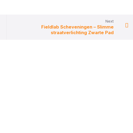
Next
Fieldlab Scheveningen – Slimme
straatverlichting Zwarte Pad