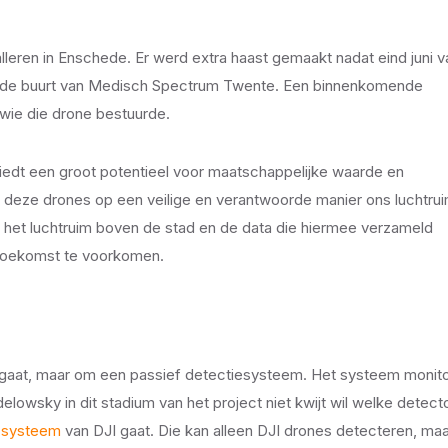
leren in Enschede. Er werd extra haast gemaakt nadat eind juni v
n de buurt van Medisch Spectrum Twente. Een binnenkomende
k wie die drone bestuurde.
edt een groot potentieel voor maatschappelijke waarde en
 deze drones op een veilige en verantwoorde manier ons luchtru
an het luchtruim boven de stad en de data die hiermee verzameld
e toekomst te voorkomen.
ar gaat, maar om een passief detectiesysteem. Het systeem monito
lowsky in dit stadium van het project niet kwijt wil welke detect
-systeem
van DJI gaat. Die kan alleen DJI drones detecteren, maa