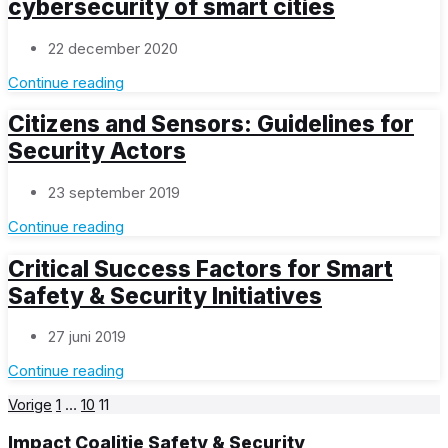
cybersecurity of smart cities
22 december 2020
Continue reading
Citizens and Sensors: Guidelines for
Security Actors
23 september 2019
Continue reading
Critical Success Factors for Smart
Safety & Security Initiatives
27 juni 2019
Continue reading
Berichten
Vorige
1
…
10
11
paginering
Impact Coalitie Safety & Security