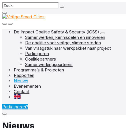
Skip
Skip
Skip
Search
to
to
to
content
main
footer
navigation
De Impact Coalitie Safety & Security (ICSS)
Samenwerken, kennisdelen en innoveren
De coalitie voor veilige, slimme steden
Van vraagstuk naar werkpakket naar project
Participeren
Coalitiepartners
Samenwerkingspartners
Programma’s & Projecten
Rapporten
Nieuws
Evenementen
Contact
EN
Participeren?
Nieuws