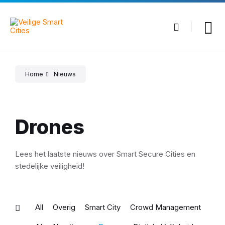
Skip
Skip
Skip
to
to
to
content
main
footer
navigation
Home
Nieuws
Drones
Lees het laatste nieuws over Smart Secure Cities en
stedelijke veiligheid!
All
Overig
Smart City
Crowd Management