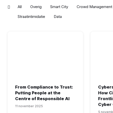
All
Overig
Smart City
Crowd Management
Straatintimidatie
Data
From Compliance to Trust:
Cybers
Putting People at the
How Ci
Centre of Responsible AI
Frontli
Cyber 
11 november 2025
5 novemb