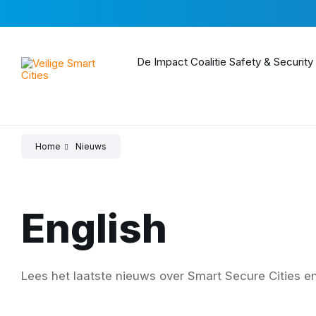
Skip
Skip
Skip
to
to
to
content
main
footer
navigation
De Impact Coalitie Safety & Security
Home
Nieuws
English
Lees het laatste nieuws over Smart Secure Cities en 