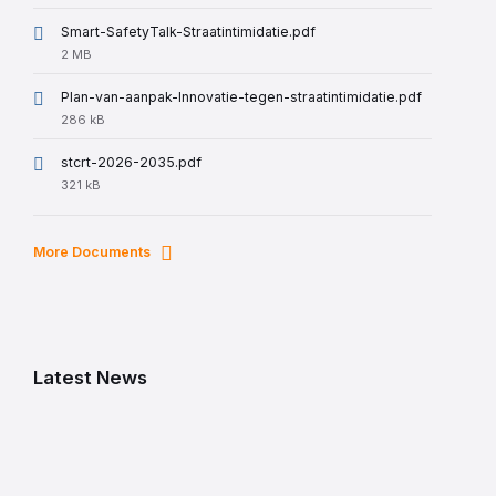
size:
Smart-SafetyTalk-Straatintimidatie.pdf
File
2 MB
size:
Plan-van-aanpak-Innovatie-tegen-straatintimidatie.pdf
File
286 kB
size:
stcrt-2026-2035.pdf
File
321 kB
size:
More Documents
Latest News