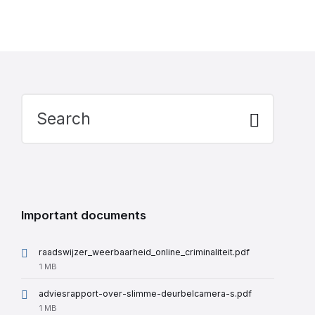
Search:
Important documents
raadswijzer_weerbaarheid_online_criminaliteit.pdf
File
1 MB
size:
adviesrapport-over-slimme-deurbelcamera-s.pdf
File
1 MB