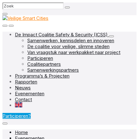
Skip
Skip
Skip
Search
to
to
to
content
main
footer
navigation
De Impact Coalitie Safety & Security (ICSS)
Samenwerken, kennisdelen en innoveren
De coalitie voor veilige, slimme steden
Van vraagstuk naar werkpakket naar project
Participeren
Coalitiepartners
Samenwerkingspartners
Programma’s & Projecten
Rapporten
Nieuws
Evenementen
Contact
EN
Participeren?
Home
Evenementen