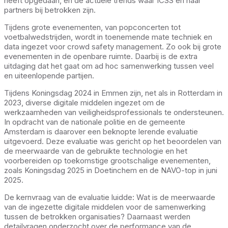
heeft opgedaan, en de actuele trends waar ICSS en haar
partners bij betrokken zijn.
Tijdens grote evenementen, van popconcerten tot
voetbalwedstrijden, wordt in toenemende mate techniek en
data ingezet voor crowd safety management. Zo ook bij grote
evenementen in de openbare ruimte. Daarbij is de extra
uitdaging dat het gaat om ad hoc samenwerking tussen veel
en uiteenlopende partijen.
Tijdens Koningsdag 2024 in Emmen zijn, net als in Rotterdam in
2023, diverse digitale middelen ingezet om de
werkzaamheden van veiligheidsprofessionals te ondersteunen.
In opdracht van de nationale politie en de gemeente
Amsterdam is daarover een beknopte lerende evaluatie
uitgevoerd. Deze evaluatie was gericht op het beoordelen van
de meerwaarde van de gebruikte technologie en het
voorbereiden op toekomstige grootschalige evenementen,
zoals Koningsdag 2025 in Doetinchem en de NAVO-top in juni
2025.
De kernvraag van de evaluatie luidde: Wat is de meerwaarde
van de ingezette digitale middelen voor de samenwerking
tussen de betrokken organisaties? Daarnaast werden
detailvragen onderzocht over de performance van de