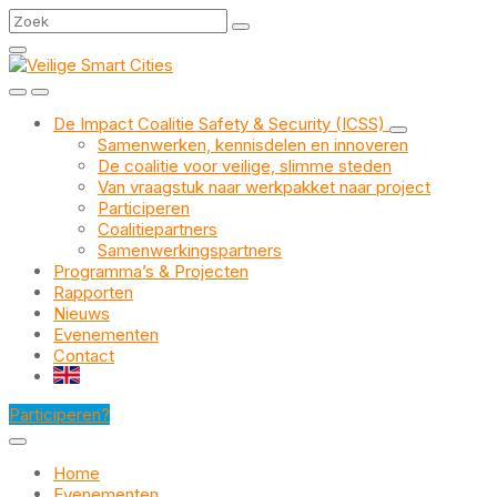
Skip
Skip
Skip
Search
to
to
to
content
main
footer
navigation
De Impact Coalitie Safety & Security (ICSS)
Samenwerken, kennisdelen en innoveren
De coalitie voor veilige, slimme steden
Van vraagstuk naar werkpakket naar project
Participeren
Coalitiepartners
Samenwerkingspartners
Programma’s & Projecten
Rapporten
Nieuws
Evenementen
Contact
EN
Participeren?
Home
Evenementen