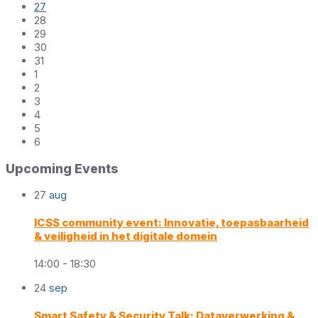
27
28
29
30
31
1
2
3
4
5
6
Back
Upcoming Events
to
calendar
27
aug
days
ICSS community event: Innovatie, toepasbaarheid
& veiligheid in het digitale domein
14:00 - 18:30
24
sep
Smart Safety & Security Talk: Dataverwerking &