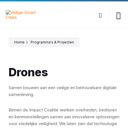
Skip
Skip
Skip
to
to
to
content
main
footer
navigation
Home
Programma's & Projecten
Drones
Samen bouwen aan een veilige en betrouwbare digitale
samenleving.
Binnen de Impact Coalitie werken overheden, bedrijven
en kennisinstellingen samen aan innovatieve oplossingen
voor stedelijke veiligheid. We laten zien dat technologie