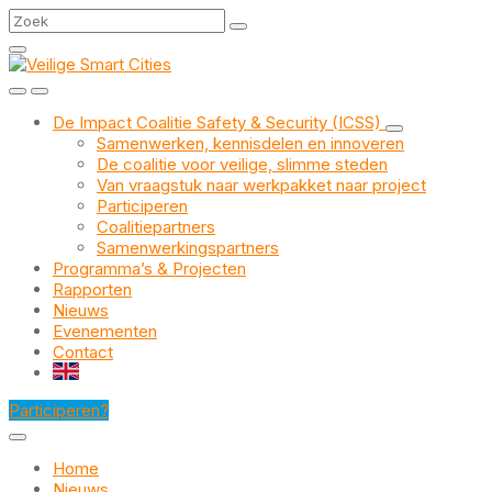
Skip
Skip
Skip
Search
to
to
to
content
main
footer
navigation
De Impact Coalitie Safety & Security (ICSS)
Samenwerken, kennisdelen en innoveren
De coalitie voor veilige, slimme steden
Van vraagstuk naar werkpakket naar project
Participeren
Coalitiepartners
Samenwerkingspartners
Programma’s & Projecten
Rapporten
Nieuws
Evenementen
Contact
EN
Participeren?
Home
Nieuws