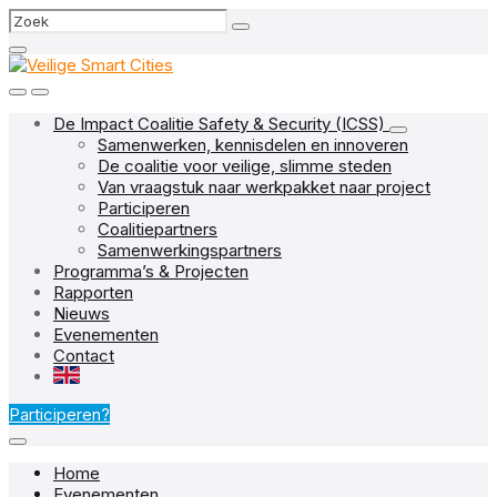
Skip
Skip
Skip
Search
to
to
to
content
main
footer
navigation
De Impact Coalitie Safety & Security (ICSS)
Samenwerken, kennisdelen en innoveren
De coalitie voor veilige, slimme steden
Van vraagstuk naar werkpakket naar project
Participeren
Coalitiepartners
Samenwerkingspartners
Programma’s & Projecten
Rapporten
Nieuws
Evenementen
Contact
EN
Participeren?
Home
Evenementen