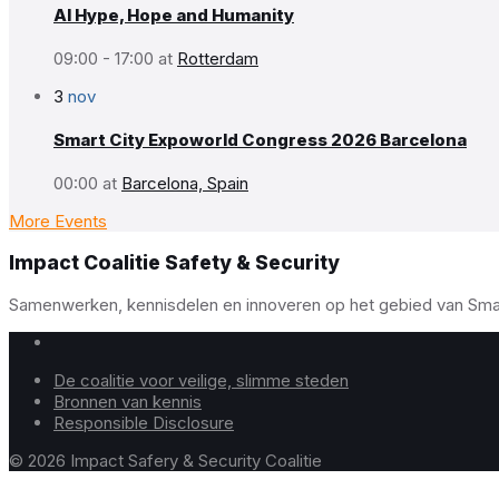
AI Hype, Hope and Humanity
09:00 - 17:00
at
Rotterdam
3
nov
Smart City Expoworld Congress 2026 Barcelona
00:00
at
Barcelona, Spain
More Events
Impact Coalitie Safety & Security
Samenwerken, kennisdelen en innoveren op het gebied van Smart 
De coalitie voor veilige, slimme steden
Bronnen van kennis
Responsible Disclosure
© 2026 Impact Safery & Security Coalitie