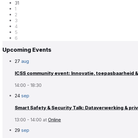
31
1
2
3
4
5
6
Back
Upcoming Events
to
calendar
27
aug
days
ICSS community event: Innovatie, toepasbaarheid & v
14:00 - 18:30
24
sep
Smart Safety & Security Talk: Dataverwerking & pri
13:00 - 14:00
at
Online
29
sep