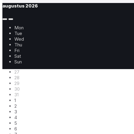
augustus
2026
Previous
Next
Month
Month
Mon
Tue
Wed
Thu
Fri
Sat
Sun
Skip
27
calendar
28
days
29
30
31
1
2
3
4
5
6