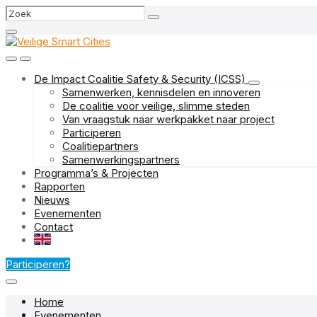
Skip
Skip
Skip
Search
to
to
to
content
main
footer
navigation
De Impact Coalitie Safety & Security (ICSS)
Samenwerken, kennisdelen en innoveren
De coalitie voor veilige, slimme steden
Van vraagstuk naar werkpakket naar project
Participeren
Coalitiepartners
Samenwerkingspartners
Programma’s & Projecten
Rapporten
Nieuws
Evenementen
Contact
EN
Participeren?
Home
Evenementen