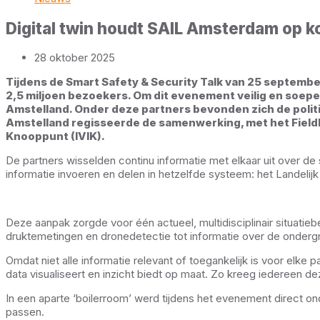
Digital twin houdt SAIL Amsterdam op k
28 oktober 2025
Tijdens de Smart Safety & Security Talk van 25 septem
2,5 miljoen bezoekers. Om dit evenement veilig en soepe
Amstelland. Onder deze partners bevonden zich de politi
Amstelland regisseerde de samenwerking, met het Fieldla
Knooppunt (IVIK).
De partners wisselden continu informatie met elkaar uit over de
informatie invoeren en delen in hetzelfde systeem: het Landel
Deze aanpak zorgde voor één actueel, multidisciplinair situatie
druktemetingen en dronedetectie tot informatie over de onderg
Omdat niet alle informatie relevant of toegankelijk is voor elke
data visualiseert en inzicht biedt op maat. Zo kreeg iedereen d
In een aparte ‘boilerroom’ werd tijdens het evenement direct o
passen.