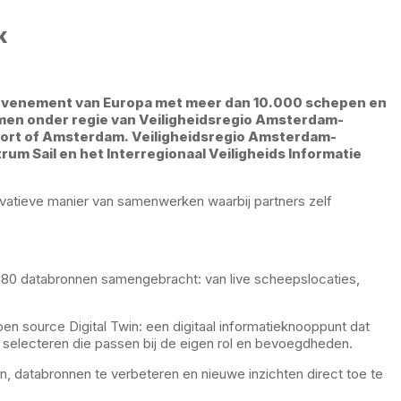
k
e evenement van Europa met meer dan 10.000 schepen en
samen onder regie van Veiligheidsregio Amsterdam-
 Port of Amsterdam. Veiligheidsregio Amsterdam-
m Sail en het Interregionaal Veiligheids Informatie
novatieve manier van samenwerken waarbij partners zelf
n 180 databronnen samengebracht: van live scheepslocaties,
pen source Digital Twin: een digitaal informatieknooppunt dat
e selecteren die passen bij de eigen rol en bevoegdheden.
, databronnen te verbeteren en nieuwe inzichten direct toe te