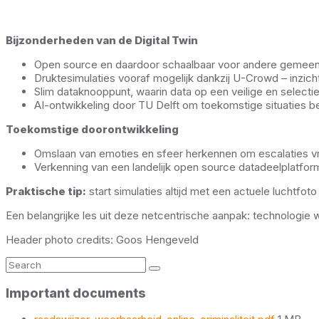
Bijzonderheden van de Digital Twin
Open source en daardoor schaalbaar voor andere gemee
Druktesimulaties vooraf mogelijk dankzij U-Crowd – inzich
Slim dataknooppunt, waarin data op een veilige en select
AI-ontwikkeling door TU Delft om toekomstige situaties be
Toekomstige doorontwikkeling
Omslaan van emoties en sfeer herkennen om escalaties vro
Verkenning van een landelijk open source datadeelplatfor
Praktische tip:
start simulaties altijd met een actuele luchtfot
Een belangrijke les uit deze netcentrische aanpak: technologie
Header photo credits: Goos Hengeveld
Search:
Important documents
File