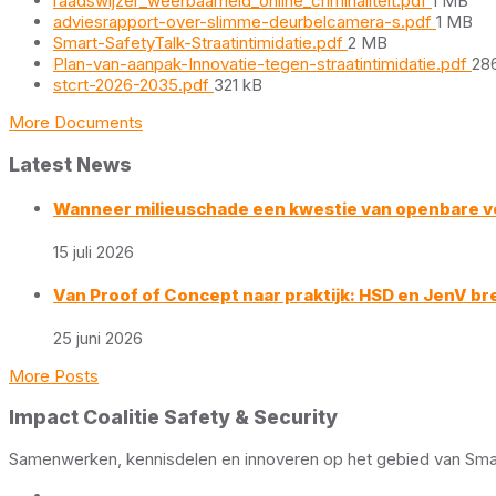
raadswijzer_weerbaarheid_online_criminaliteit.pdf
1 MB
size:
File
adviesrapport-over-slimme-deurbelcamera-s.pdf
1 MB
File
size:
Smart-SafetyTalk-Straatintimidatie.pdf
2 MB
size:
Fil
Plan-van-aanpak-Innovatie-tegen-straatintimidatie.pdf
28
File
siz
stcrt-2026-2035.pdf
321 kB
size:
More Documents
Latest News
Wanneer milieuschade een kwestie van openbare ve
15 juli 2026
Van Proof of Concept naar praktijk: HSD en JenV br
25 juni 2026
More Posts
Impact Coalitie Safety & Security
Samenwerken, kennisdelen en innoveren op het gebied van Smart 