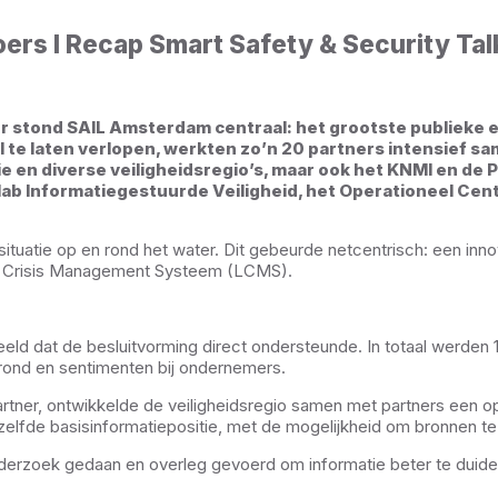
oers I Recap Smart Safety & Security Tal
ber stond SAIL Amsterdam centraal: het grootste publiek
l te laten verlopen, werkten zo’n 20 partners intensief 
e en diverse veiligheidsregio’s, maar ook het KNMI en de
b Informatiegestuurde Veiligheid, het Operationeel Centru
 situatie op en rond het water. Dit gebeurde netcentrisch: een in
ijk Crisis Management Systeem (LCMS).
beeld dat de besluitvorming direct ondersteunde. In totaal werde
rond en sentimenten bij ondernemers.
 partner, ontwikkelde de veiligheidsregio samen met partners een o
ezelfde basisinformatiepositie, met de mogelijkheid om bronnen t
nderzoek gedaan en overleg gevoerd om informatie beter te duiden