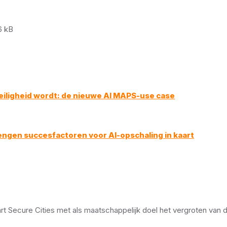
e
6 kB
e:
iligheid wordt: de nieuwe AI MAPS-use case
engen succesfactoren voor AI-opschaling in kaart
Secure Cities met als maatschappelijk doel het vergroten van de 