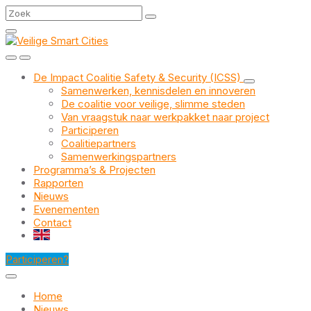
Skip
Skip
Skip
Search
to
to
to
content
main
footer
navigation
De Impact Coalitie Safety & Security (ICSS)
Samenwerken, kennisdelen en innoveren
De coalitie voor veilige, slimme steden
Van vraagstuk naar werkpakket naar project
Participeren
Coalitiepartners
Samenwerkingspartners
Programma’s & Projecten
Rapporten
Nieuws
Evenementen
Contact
EN
Participeren?
Home
Nieuws