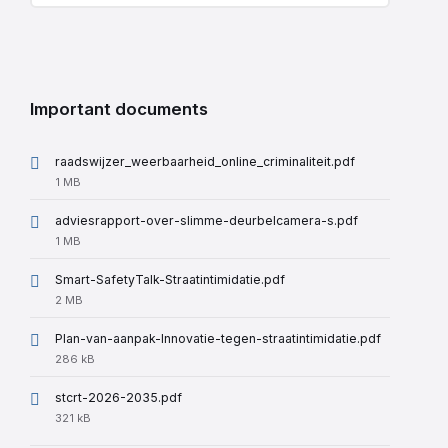
Important documents
raadswijzer_weerbaarheid_online_criminaliteit.pdf
File
1 MB
size:
adviesrapport-over-slimme-deurbelcamera-s.pdf
File
1 MB
size:
Smart-SafetyTalk-Straatintimidatie.pdf
File
2 MB
size:
Plan-van-aanpak-Innovatie-tegen-straatintimidatie.pdf
File
286 kB
size:
stcrt-2026-2035.pdf
File
321 kB
size: