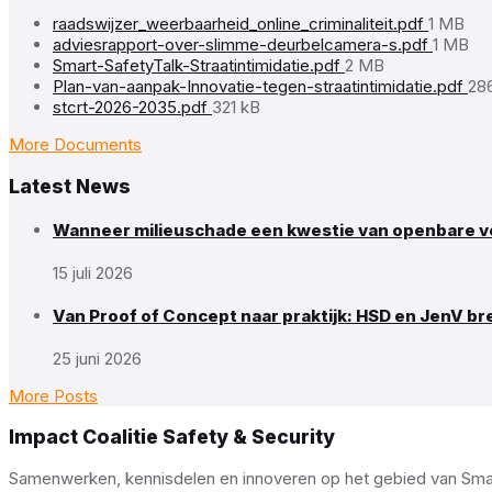
File
raadswijzer_weerbaarheid_online_criminaliteit.pdf
1 MB
size:
File
adviesrapport-over-slimme-deurbelcamera-s.pdf
1 MB
File
size:
Smart-SafetyTalk-Straatintimidatie.pdf
2 MB
size:
Fil
Plan-van-aanpak-Innovatie-tegen-straatintimidatie.pdf
28
File
siz
stcrt-2026-2035.pdf
321 kB
size:
More Documents
Latest News
Wanneer milieuschade een kwestie van openbare ve
15 juli 2026
Van Proof of Concept naar praktijk: HSD en JenV br
25 juni 2026
More Posts
Impact Coalitie Safety & Security
Samenwerken, kennisdelen en innoveren op het gebied van Smart 