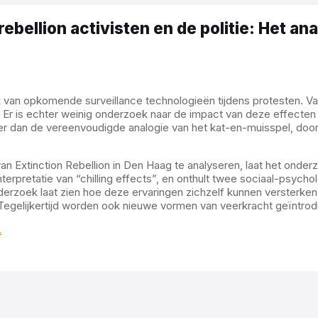
rebellion activisten en de politie: Het a
 van opkomende surveillance technologieën tijdens protesten. Vaak
e. Er is echter weinig onderzoek naar de impact van deze effecte
rder dan de vereenvoudigde analogie van het kat-en-muisspel, do
n Extinction Rebellion in Den Haag te analyseren, laat het onde
interpretatie van “chilling effects”, en onthult twee sociaal-psyc
derzoek laat zien hoe deze ervaringen zichzelf kunnen versterken
 Tegelijkertijd worden ook nieuwe vormen van veerkracht geïntro
.