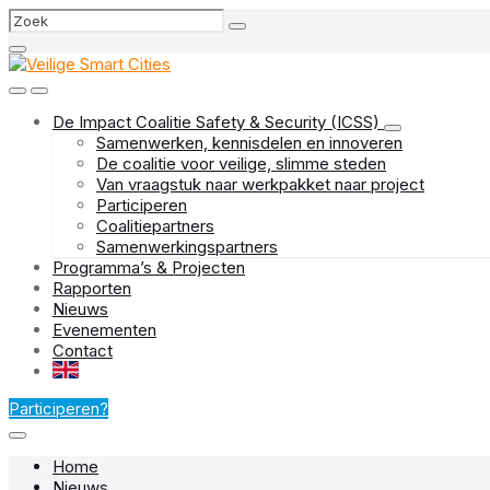
Skip
Skip
Skip
Search
to
to
to
content
main
footer
navigation
De Impact Coalitie Safety & Security (ICSS)
Samenwerken, kennisdelen en innoveren
De coalitie voor veilige, slimme steden
Van vraagstuk naar werkpakket naar project
Participeren
Coalitiepartners
Samenwerkingspartners
Programma’s & Projecten
Rapporten
Nieuws
Evenementen
Contact
EN
Participeren?
Home
Nieuws