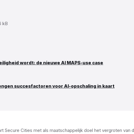
e
6 kB
e:
iligheid wordt: de nieuwe AI MAPS-use case
engen succesfactoren voor AI-opschaling in kaart
Secure Cities met als maatschappelijk doel het vergroten van de 