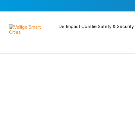
Skip
Skip
Skip
to
to
to
content
main
footer
navigation
De Impact Coalitie Safety & Security