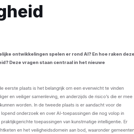
igheid
pelijke ontwikkelingen spelen er rond AI? En hoe raken dez
heid? Deze vragen staan centraal in het nieuwe
e eerste plaats is het belangrijk om een evenwicht te vinden
iger en veiliger samenleving, en anderzijds de risico’s die er mee
 kunnen worden. In de tweede plaats is er aandacht voor de
er lopend onderzoek en over AI-toepassingen die nog volop in
 praktijkgerichte toepassingen van kunstmatige intelligentie. Er
chtketen en het veiligheidsdomein aan bod, waaronder gemeenten