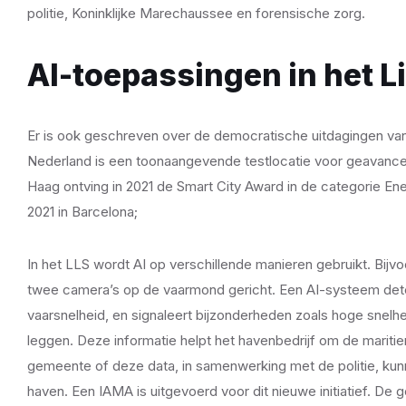
politie, Koninklijke Marechaussee en forensische zorg.
AI-toepassingen in het 
Er is ook geschreven over de democratische uitdagingen van
Nederland is een toonaangevende testlocatie voor geavance
Haag ontving in 2021 de Smart City Award in de categorie En
2021 in Barcelona;
In het LLS wordt AI op verschillende manieren gebruikt. Bij
twee camera’s op de vaarmond gericht. Een AI-systeem detect
vaarsnelheid, en signaleert bijzonderheden zoals hoge snel
leggen. Deze informatie helpt het havenbedrijf om de mariti
gemeente of deze data, in samenwerking met de politie, kunne
haven. Een IAMA is uitgevoerd voor dit nieuwe initiatief. De