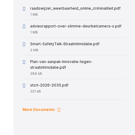
raadswijzer_weerbaarheid_online_criminaliteit.pdf
File
1 MB
size:
adviesrapport-over-slimme-deurbelcamera-s.pdf
File
1 MB
size:
Smart-SafetyTalk-Straatintimidatie.pdf
File
2 MB
size:
Plan-van-aanpak-Innovatie-tegen-
straatintimidatie.pdf
File
286 kB
size:
stcrt-2026-2035.pdf
File
321 kB
size:
More Documents