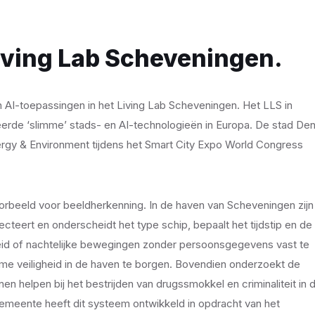
Living Lab Scheveningen.
 AI-toepassingen in het Living Lab Scheveningen. Het LLS in
erde ‘slimme’ stads- en AI-technologieën in Europa. De stad De
ergy & Environment tijdens het Smart City Expo World Congress
voorbeeld voor beeldherkenning. In de haven van Scheveningen zijn
eert en onderscheidt het type schip, bepaalt het tijdstip en de
heid of nachtelijke bewegingen zonder persoonsgegevens vast te
eme veiligheid in de haven te borgen. Bovendien onderzoekt de
n helpen bij het bestrijden van drugssmokkel en criminaliteit in 
 gemeente heeft dit systeem ontwikkeld in opdracht van het