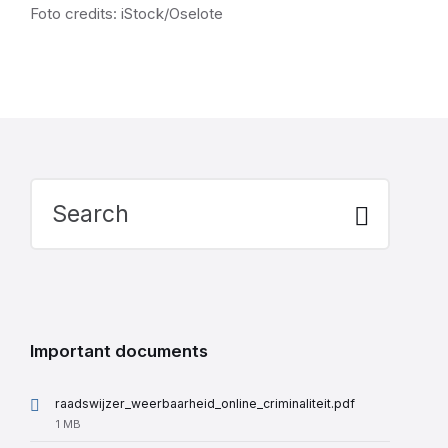
Foto credits: iStock/Oselote
Search:
Important documents
raadswijzer_weerbaarheid_online_criminaliteit.pdf
File
1 MB
size: