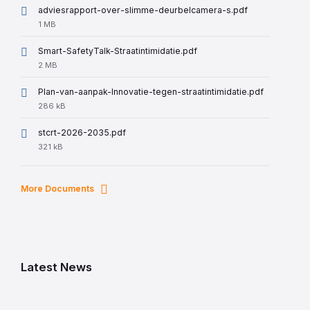
adviesrapport-over-slimme-deurbelcamera-s.pdf
File
1 MB
size:
Smart-SafetyTalk-Straatintimidatie.pdf
File
2 MB
size:
Plan-van-aanpak-Innovatie-tegen-straatintimidatie.pdf
File
286 kB
size:
stcrt-2026-2035.pdf
File
321 kB
size:
More Documents
Latest News