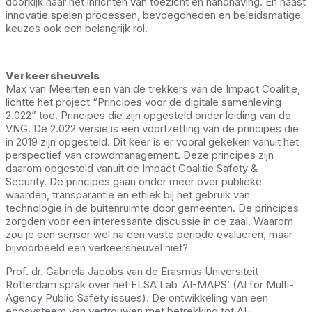
doorkijk naar het inrichten van toezicht en handhaving. En naast
innovatie spelen processen, bevoegdheden en beleidsmatige
keuzes ook een belangrijk rol.
Verkeersheuvels
Max van Meerten een van de trekkers van de Impact Coalitie,
lichtte het project “Principes voor de digitale samenleving
2.022” toe. Principes die zijn opgesteld onder leiding van de
VNG. De 2.022 versie is een voortzetting van de principes die
in 2019 zijn opgesteld. Dit keer is er vooral gekeken vanuit het
perspectief van crowdmanagement. Deze principes zijn
daarom opgesteld vanuit de Impact Coalitie Safety &
Security. De principes gaan onder meer over publieke
waarden, transparantie en ethiek bij het gebruik van
technologie in de buitenruimte door gemeenten. De principes
zorgden voor een interessante discussie in de zaal. Waarom
zou je een sensor wel na een vaste periode evalueren, maar
bijvoorbeeld een verkeersheuvel niet?
Prof. dr. Gabriela Jacobs van de Erasmus Universiteit
Rotterdam sprak over het ELSA Lab ‘AI-MAPS’ (AI for Multi-
Agency Public Safety issues). De ontwikkeling van een
ecosysteem van vertrouwen met betrekking tot AI-