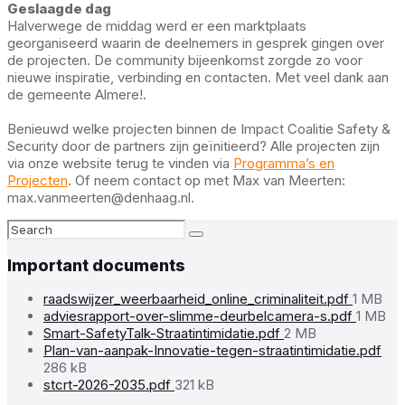
Geslaagde dag
Halverwege de middag werd er een marktplaats
georganiseerd waarin de deelnemers in gesprek gingen over
de projecten. De community bijeenkomst zorgde zo voor
nieuwe inspiratie, verbinding en contacten. Met veel dank aan
de gemeente Almere!.
Benieuwd welke projecten binnen de Impact Coalitie Safety &
Security door de partners zijn geïnitieerd? Alle projecten zijn
via onze website terug te vinden via
Programma’s en
Projecten
. Of neem contact op met Max van Meerten:
max.vanmeerten@denhaag.nl
.
Search:
Important documents
File
raadswijzer_weerbaarheid_online_criminaliteit.pdf
1 MB
size:
File
adviesrapport-over-slimme-deurbelcamera-s.pdf
1 MB
File
size:
Smart-SafetyTalk-Straatintimidatie.pdf
2 MB
size:
File
Plan-van-aanpak-Innovatie-tegen-straatintimidatie.pdf
size
286 kB
File
stcrt-2026-2035.pdf
321 kB
size: