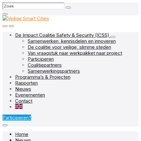
Skip
Skip
Skip
Search
to
to
to
content
main
footer
navigation
De Impact Coalitie Safety & Security (ICSS)
Samenwerken, kennisdelen en innoveren
De coalitie voor veilige, slimme steden
Van vraagstuk naar werkpakket naar project
Participeren
Coalitiepartners
Samenwerkingspartners
Programma’s & Projecten
Rapporten
Nieuws
Evenementen
Contact
EN
Participeren?
Home
Nieuws