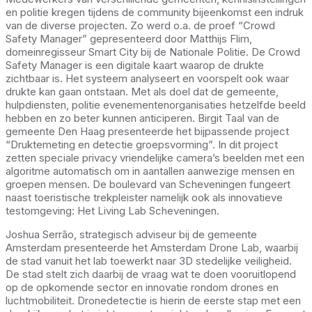
en politie kregen tijdens de community bijeenkomst een indruk
van de diverse projecten. Zo werd o.a. de proef “Crowd
Safety Manager” gepresenteerd door Matthijs Flim,
domeinregisseur Smart City bij de Nationale Politie. De Crowd
Safety Manager is een digitale kaart waarop de drukte
zichtbaar is. Het systeem analyseert en voorspelt ook waar
drukte kan gaan ontstaan. Met als doel dat de gemeente,
hulpdiensten, politie evenementenorganisaties hetzelfde beeld
hebben en zo beter kunnen anticiperen. Birgit Taal van de
gemeente Den Haag presenteerde het bijpassende project
“Druktemeting en detectie groepsvorming”. In dit project
zetten speciale privacy vriendelijke camera’s beelden met een
algoritme automatisch om in aantallen aanwezige mensen en
groepen mensen. De boulevard van Scheveningen fungeert
naast toeristische trekpleister namelijk ook als innovatieve
testomgeving: Het Living Lab Scheveningen.
Joshua Serrão, strategisch adviseur bij de gemeente
Amsterdam presenteerde het Amsterdam Drone Lab, waarbij
de stad vanuit het lab toewerkt naar 3D stedelijke veiligheid.
De stad stelt zich daarbij de vraag wat te doen vooruitlopend
op de opkomende sector en innovatie rondom drones en
luchtmobiliteit. Dronedetectie is hierin de eerste stap met een