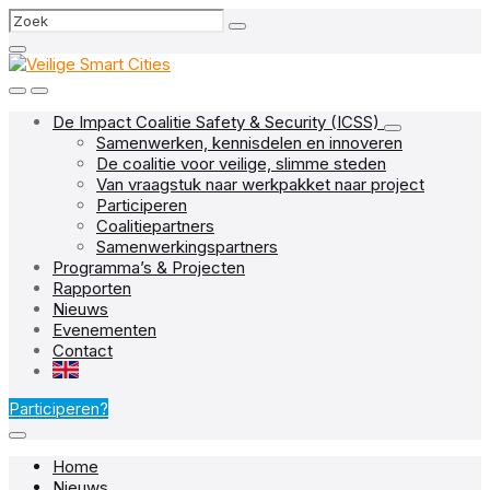
Skip
Skip
Skip
Search
to
to
to
content
main
footer
navigation
De Impact Coalitie Safety & Security (ICSS)
Samenwerken, kennisdelen en innoveren
De coalitie voor veilige, slimme steden
Van vraagstuk naar werkpakket naar project
Participeren
Coalitiepartners
Samenwerkingspartners
Programma’s & Projecten
Rapporten
Nieuws
Evenementen
Contact
EN
Participeren?
Home
Nieuws