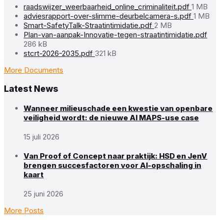
File
raadswijzer_weerbaarheid_online_criminaliteit.pdf
1 MB
size:
File
adviesrapport-over-slimme-deurbelcamera-s.pdf
1 MB
File
size:
Smart-SafetyTalk-Straatintimidatie.pdf
2 MB
size:
File
Plan-van-aanpak-Innovatie-tegen-straatintimidatie.pdf
size
286 kB
File
stcrt-2026-2035.pdf
321 kB
size:
More Documents
Latest News
Wanneer milieuschade een kwestie van openbare
veiligheid wordt: de nieuwe AI MAPS-use case
15 juli 2026
Van Proof of Concept naar praktijk: HSD en JenV
brengen succesfactoren voor AI-opschaling in
kaart
25 juni 2026
More Posts