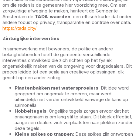
om die reden is de gemeente hier voorzichtig mee. Om een
zorgvuldige afweging te maken, hanteert de Gemeente
Amsterdam de
TADA-waarden
, een ethisch kader dat onder
andere focust op privacy, transparantie en controle over data.
https://tada.city/
Zintuiglijke interventies
In samenwerking met bewoners, de politie en andere
belanghebbenden heeft de gemeente verschillende
interventies ontwikkeld die zich richten op het fysiek
ongemakkelijk maken van de omgeving voor drugsdealers. Dit
proces leidde tot een scala aan creatieve oplossingen, elk
gericht op een ander zintuig:
Plantenbakken met watersproeiers
: Dit idee werd
geopperd om ongemak te creëren, maar werd
uiteindelijk niet verder ontwikkeld vanwege de kans op
salmonella.
Hobbeltegels
: Ongelijke tegels zorgen ervoor dat het
onaangenaam is om lang stil te staan. Dit bleek effectief,
aangezien dealers zich verplaatsten naar plekken zonder
deze tegels.
Kleine spikes op trappen
: Deze spikes zijn ontworpen