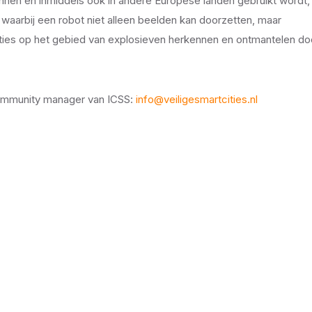
nnen en inmiddels ook in andere Europese landen gebruikt wordt,
aarbij een robot niet alleen beelden kan doorzetten, maar
vaties op het gebied van explosieven herkennen en ontmantelen do
community manager van ICSS:
info@veiligesmartcities.nl