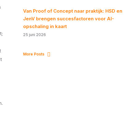
s
Van Proof of Concept naar praktijk: HSD en
JenV brengen succesfactoren voor AI-
opschaling in kaart
t;
25 juni 2026
t
More Posts
t
n.