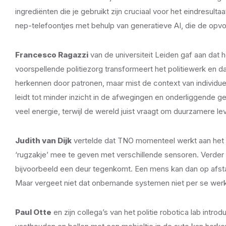
ingrediënten die je gebruikt zijn cruciaal voor het eindresul
nep-telefoontjes met behulp van generatieve AI, die de op
Francesco Ragazzi
van de universiteit Leiden gaf aan dat 
voorspellende politiezorg transformeert het politiewerk en 
herkennen door patronen, maar mist de context van individu
leidt tot minder inzicht in de afwegingen en onderliggende g
veel energie, terwijl de wereld juist vraagt om duurzamere le
Judith van Dijk
vertelde dat TNO momenteel werkt aan het 
‘rugzakje’ mee te geven met verschillende sensoren. Verder 
bijvoorbeeld een deur tegenkomt. Een mens kan dan op afst
Maar vergeet niet dat onbemande systemen niet per se wer
Paul Otte
en zijn collega’s van het politie robotica lab int