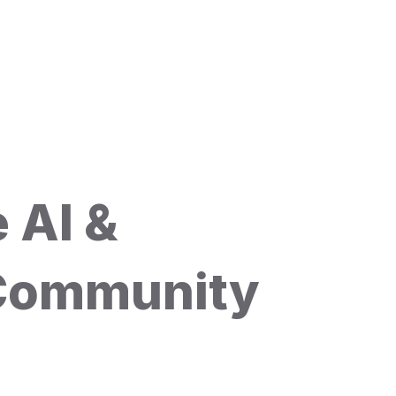
 AI &
 Community