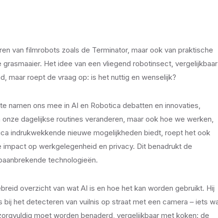
en van filmrobots zoals de Terminator, maar ook van praktische
grasmaaier. Het idee van een vliegend robotinsect, vergelijkbaar
, maar roept de vraag op: is het nuttig en wenselijk?
tte namen ons mee in AI en Robotica debatten en innovaties,
een onze dagelijkse routines veranderen, maar ook hoe we werken,
tica indrukwekkende nieuwe mogelijkheden biedt, roept het ook
e impact op werkgelegenheid en privacy. Dit benadrukt de
 baanbrekende technologieën.
ebreid overzicht van wat AI is en hoe het kan worden gebruikt. Hij
als bij het detecteren van vuilnis op straat met een camera – iets w
 zorgvuldig moet worden benaderd, vergelijkbaar met koken: de