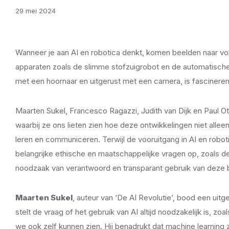
29 mei 2024
Wanneer je aan AI en robotica denkt, komen beelden naar vor
apparaten zoals de slimme stofzuigrobot en de automatische 
met een hoornaar en uitgerust met een camera, is fascinerend
Maarten Sukel, Francesco Ragazzi, Judith van Dijk en Paul O
waarbij ze ons lieten zien hoe deze ontwikkelingen niet all
leren en communiceren. Terwijl de vooruitgang in AI en robo
belangrijke ethische en maatschappelijke vragen op, zoals d
noodzaak van verantwoord en transparant gebruik van deze
Maarten Sukel
, auteur van ‘De AI Revolutie’, bood een uitg
stelt de vraag of het gebruik van AI altijd noodzakelijk is, zo
we ook zelf kunnen zien. Hij benadrukt dat machine learning