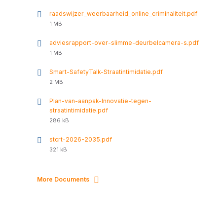
raadswijzer_weerbaarheid_online_criminaliteit.pdf
File
1 MB
size:
adviesrapport-over-slimme-deurbelcamera-s.pdf
File
1 MB
size:
Smart-SafetyTalk-Straatintimidatie.pdf
File
2 MB
size:
Plan-van-aanpak-Innovatie-tegen-
straatintimidatie.pdf
File
286 kB
size:
stcrt-2026-2035.pdf
File
321 kB
size:
More Documents