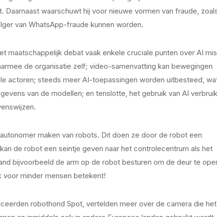
taat. Daarnaast waarschuwt hij voor nieuwe vormen van fraude, zoal
volger van WhatsApp-fraude kunnen worden.
het maatschappelijk debat vaak enkele cruciale punten over AI mis
daarmee de organisatie zelf; video-samenvatting kan bewegingen
ele actoren; steeds meer AI-toepassingen worden uitbesteed, wa
egevens van de modellen; en tenslotte, het gebruik van AI verbruik
venswijzen.
autonomer maken van robots. Dit doen ze door de robot een
kan de robot een seintje geven naar het controlecentrum als het
and bijvoorbeeld de arm op de robot besturen om de deur te ope
k voor minder mensen betekent!
roduceerden robothond Spot, vertelden meer over de camera die het