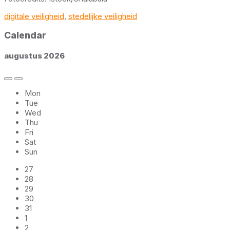
digitale veiligheid
,
stedelijke veiligheid
Calendar
augustus
2026
Previous
Next
Month
Month
Mon
Tue
Wed
Thu
Fri
Sat
Sun
Skip
27
calendar
28
days
29
30
31
1
2