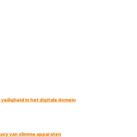
eiligheid in het digitale domein
vacy van slimme apparaten