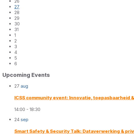
26
27
28
29
30
31
1
2
3
4
5
6
Back
Upcoming Events
to
calendar
27
aug
days
ICSS community event: Innovatie, toepasbaarheid & v
14:00 - 18:30
24
sep
Smart Safety & Security Talk: Dataverwerking & pri