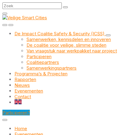
Skip
Skip
Skip
Search
to
to
to
content
main
footer
navigation
De Impact Coalitie Safety & Security (ICSS)
Samenwerken, kennisdelen en innoveren
De coalitie voor veilige, slimme steden
Van vraagstuk naar werkpakket naar project
Participeren
Coalitiepartners
Samenwerkingspartners
Programma’s & Projecten
Rapporten
Nieuws
Evenementen
Contact
EN
Participeren?
Home
Evenementen