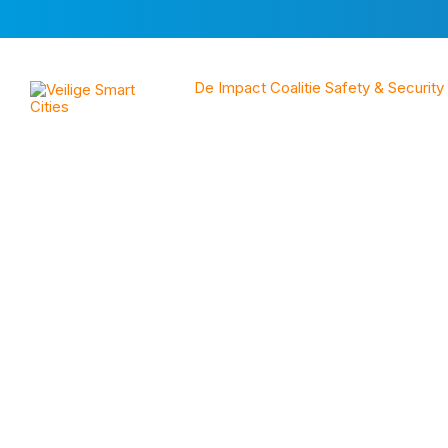
Skip
Skip
Skip
to
to
to
content
main
footer
navigation
De Impact Coalitie Safety & Security