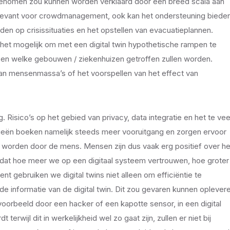
t genomen zou kunnen worden verklaard door een breed scala aan
en relevant voor crowdmanagement, ook kan het ondersteuning biede
iden op crisissituaties en het opstellen van evacuatieplannen.
het mogelijk om met een digital twin hypothetische rampen te
s en welke gebouwen / ziekenhuizen getroffen zullen worden.
van mensenmassa’s of het voorspellen van het effect van
ig. Risico’s op het gebied van privacy, data integratie en het te vee
ogieën boeken namelijk steeds meer vooruitgang en zorgen ervoor
worden door de mens. Mensen zijn dus vaak erg positief over he
 omdat hoe meer we op een digitaal systeem vertrouwen, hoe groter
nt gebruiken we digital twins niet alleen om efficiëntie te
e informatie van de digital twin. Dit zou gevaren kunnen oplever
voorbeeld door een hacker of een kapotte sensor, in een digital
terwijl dit in werkelijkheid wel zo gaat zijn, zullen er niet bij