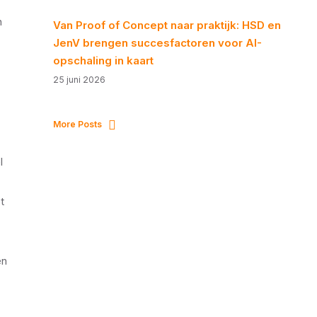
n
Van Proof of Concept naar praktijk: HSD en
JenV brengen succesfactoren voor AI-
opschaling in kaart
25 juni 2026
More Posts
l
t
en