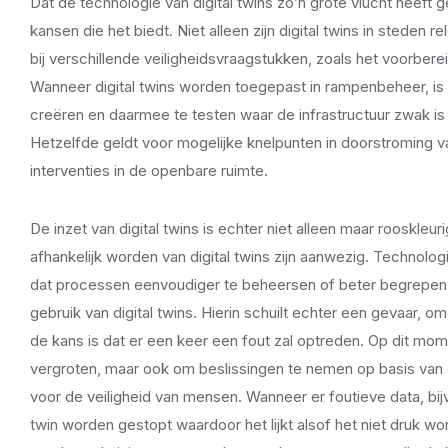
Dat de technologie van digital twins zo’n grote vlucht heef
kansen die het biedt. Niet alleen zijn digital twins in sted
bij verschillende veiligheidsvraagstukken, zoals het voorbere
Wanneer digital twins worden toegepast in rampenbeheer, is 
creëren en daarmee te testen waar de infrastructuur zwak i
Hetzelfde geldt voor mogelijke knelpunten in doorstroming 
interventies in de openbare ruimte.
De inzet van digital twins is echter niet alleen maar rooskleur
afhankelijk worden van digital twins zijn aanwezig. Technol
dat processen eenvoudiger te beheersen of beter begrepen 
gebruik van digital twins. Hierin schuilt echter een gevaar,
de kans is dat er een keer een fout zal optreden. Op dit mome
vergroten, maar ook om beslissingen te nemen op basis van d
voor de veiligheid van mensen. Wanneer er foutieve data, bij
twin worden gestopt waardoor het lijkt alsof het niet druk wordt 