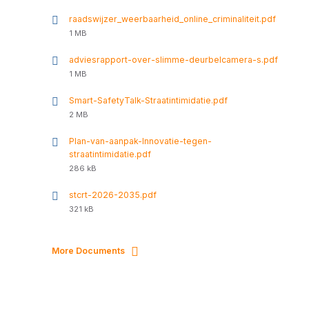
raadswijzer_weerbaarheid_online_criminaliteit.pdf
File
1 MB
size:
adviesrapport-over-slimme-deurbelcamera-s.pdf
File
1 MB
size:
Smart-SafetyTalk-Straatintimidatie.pdf
File
2 MB
size:
Plan-van-aanpak-Innovatie-tegen-
straatintimidatie.pdf
File
286 kB
size:
stcrt-2026-2035.pdf
File
321 kB
size:
More Documents