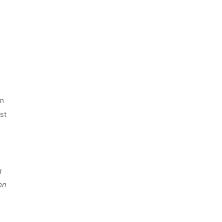
en
st
g
on