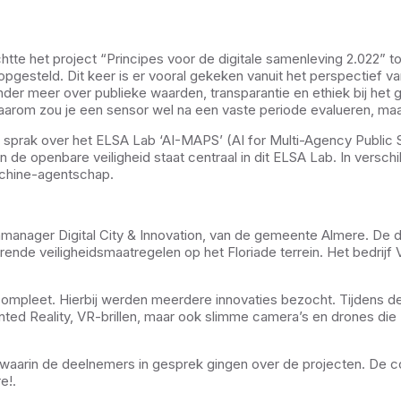
htte het project “Principes voor de digitale samenleving 2.022” to
ijn opgesteld. Dit keer is er vooral gekeken vanuit het perspecti
onder meer over publieke waarden, transparantie en ethiek bij het
Waarom zou je een sensor wel na een vaste periode evalueren, maa
m sprak over het ELSA Lab ‘AI-MAPS’ (AI for Multi-Agency Public
 de openbare veiligheid staat centraal in dit ELSA Lab. In versc
achine-agentschap.
nager Digital City & Innovation, van de gemeente Almere. De de
horende veiligheidsmaatregelen op het Floriade terrein. Het bed
compleet. Hierbij werden meerdere innovaties bezocht. Tijdens de
ed Reality, VR-brillen, maar ook slimme camera’s en drones die 
aarin de deelnemers in gesprek gingen over de projecten. De co
e!.