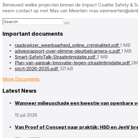
Benieuwd welke projecten binnen de Impact Coalitie Safety & Secu
neem contact op met Max van Meerten:
max.vanmeerten@denh
Search:
Important documents
File
raadswijzer_weerbaarheid_online_criminaliteit.pdf
1 MB
size:
File
adviesrapport-over-slimme-deurbelcamera-s.pdf
1 MB
File
size:
Smart-SafetyTalk-Straatintimidatie.pdf
2 MB
size:
Fil
Plan-van-aanpak-Innovatie-tegen-straatintimidatie.pdf
28
File
siz
stcrt-2026-2035.pdf
321 kB
size:
More Documents
Latest News
Wanneer milieuschade een kwestie van openbare ve
15 juli 2026
Van Proof of Concept naar praktijk: HSD en JenV br