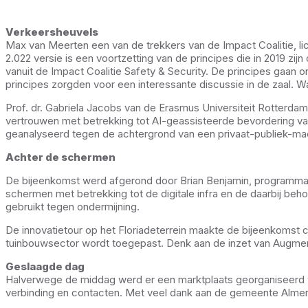
Verkeersheuvels
Max van Meerten een van de trekkers van de Impact Coalitie, lic
2.022 versie is een voortzetting van de principes die in 2019 z
vanuit de Impact Coalitie Safety & Security. De principes gaan 
principes zorgden voor een interessante discussie in de zaal. 
Prof. dr. Gabriela Jacobs van de Erasmus Universiteit Rotterda
vertrouwen met betrekking tot AI-geassisteerde bevordering van
geanalyseerd tegen de achtergrond van een privaat-publiek-m
Achter de schermen
De bijeenkomst werd afgerond door Brian Benjamin, programmama
schermen met betrekking tot de digitale infra en de daarbij be
gebruikt tegen ondermijning.
De innovatietour op het Floriadeterrein maakte de bijeenkomst 
tuinbouwsector wordt toegepast. Denk aan de inzet van Augment
Geslaagde dag
Halverwege de middag werd er een marktplaats georganiseerd w
verbinding en contacten. Met veel dank aan de gemeente Almer