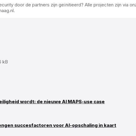
rity door de partners zijn geïnitieerd? Alle projecten zijn via o
aag.nl
.
e
6 kB
e:
iligheid wordt: de nieuwe AI MAPS-use case
engen succesfactoren voor AI-opschaling in kaart