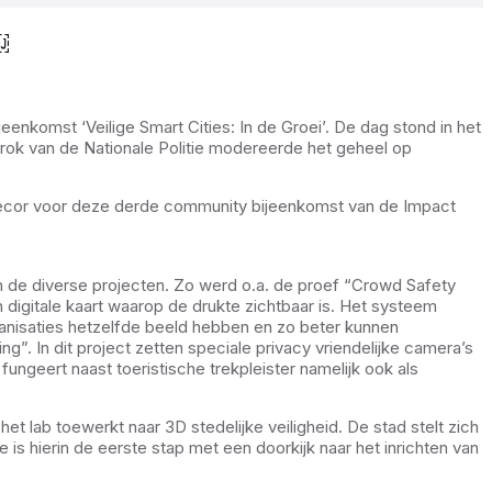
￼
enkomst ‘Veilige Smart Cities: In de Groei’. De dag stond in het
rok van de Nationale Politie modereerde het geheel op
 decor voor deze derde community bijeenkomst van de Impact
n de diverse projecten. Zo werd o.a. de proef “Crowd Safety
digitale kaart waarop de drukte zichtbaar is. Het systeem
ganisaties hetzelfde beeld hebben en zo beter kunnen
. In dit project zetten speciale privacy vriendelijke camera’s
geert naast toeristische trekpleister namelijk ook als
 lab toewerkt naar 3D stedelijke veiligheid. De stad stelt zich
s hierin de eerste stap met een doorkijk naar het inrichten van