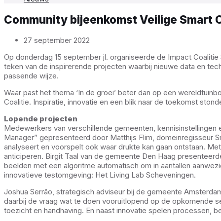
Community bijeenkomst Veilige Smart Ci
27 september 2022
Op donderdag 15 september jl. organiseerde de Impact Coalitie S
teken van de inspirerende projecten waarbij nieuwe data en tec
passende wijze.
Waar past het thema ‘In de groei’ beter dan op een wereldtui
Coalitie. Inspiratie, innovatie en een blik naar de toekomst stond
Lopende projecten
Medewerkers van verschillende gemeenten, kennisinstellingen e
Manager” gepresenteerd door Matthijs Flim, domeinregisseur Sma
analyseert en voorspelt ook waar drukte kan gaan ontstaan. Me
anticiperen. Birgit Taal van de gemeente Den Haag presenteerde 
beelden met een algoritme automatisch om in aantallen aanwezi
innovatieve testomgeving: Het Living Lab Scheveningen.
Joshua Serrão, strategisch adviseur bij de gemeente Amsterdam 
daarbij de vraag wat te doen vooruitlopend op de opkomende sect
toezicht en handhaving. En naast innovatie spelen processen, 