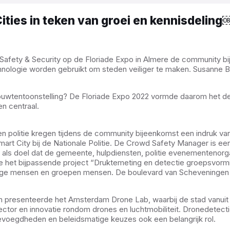
ties in teken van groei en kennisdeling
afety & Security op de Floriade Expo in Almere de community bije
hnologie worden gebruikt om steden veiliger te maken. Susanne B
nbouwtentoonstelling? De Floriade Expo 2022 vormde daarom het
en centraal.
n politie kregen tijdens de community bijeenkomst een indruk va
rt City bij de Nationale Politie. De Crowd Safety Manager is een 
t als doel dat de gemeente, hulpdiensten, politie evenementenor
het bijpassende project “Druktemeting en detectie groepsvorming”
ge mensen en groepen mensen. De boulevard van Scheveningen fun
presenteerde het Amsterdam Drone Lab, waarbij de stad vanuit het
or en innovatie rondom drones en luchtmobiliteit. Dronedetectie i
bevoegdheden en beleidsmatige keuzes ook een belangrijk rol.