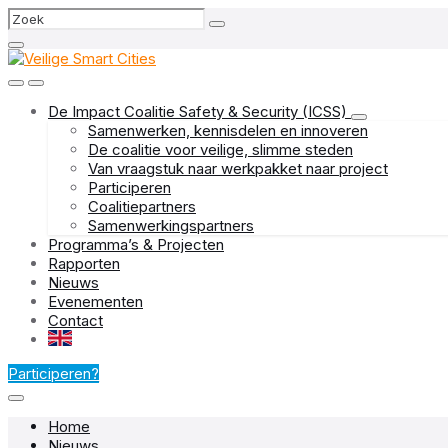
Skip
Skip
Skip
Search
to
to
to
content
main
footer
navigation
De Impact Coalitie Safety & Security (ICSS)
Samenwerken, kennisdelen en innoveren
De coalitie voor veilige, slimme steden
Van vraagstuk naar werkpakket naar project
Participeren
Coalitiepartners
Samenwerkingspartners
Programma’s & Projecten
Rapporten
Nieuws
Evenementen
Contact
EN
Participeren?
Home
Nieuws