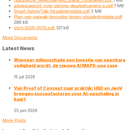
raadswijzer_weerbaarheid_online_criminaliteit.pdf
1 MB
size:
File
adviesrapport-over-slimme-deurbelcamera-s.pdf
1 MB
File
size:
Smart-SafetyTalk-Straatintimidatie.pdf
2 MB
size:
File
Plan-van-aanpak-Innovatie-tegen-straatintimidatie.pdf
size
286 kB
File
stcrt-2026-2035.pdf
321 kB
size:
More Documents
Latest News
Wanneer milieuschade een kwestie van openbare
veiligheid wordt: de nieuwe AI MAPS-use case
15 juli 2026
Van Proof of Concept naar praktijk: HSD en JenV
brengen succesfactoren voor AI-opschaling in
kaart
25 juni 2026
More Posts