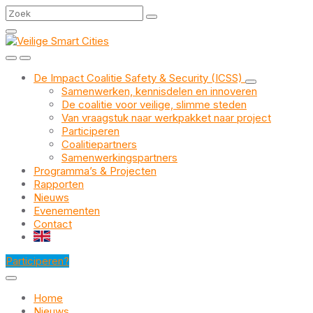
Skip
Skip
Skip
Search
to
to
to
content
main
footer
navigation
De Impact Coalitie Safety & Security (ICSS)
Samenwerken, kennisdelen en innoveren
De coalitie voor veilige, slimme steden
Van vraagstuk naar werkpakket naar project
Participeren
Coalitiepartners
Samenwerkingspartners
Programma’s & Projecten
Rapporten
Nieuws
Evenementen
Contact
EN
Participeren?
Home
Nieuws