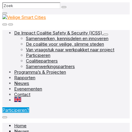
Skip
Skip
Skip
Search
to
to
to
content
main
footer
navigation
De Impact Coalitie Safety & Security (ICSS)
Samenwerken, kennisdelen en innoveren
De coalitie voor veilige, slimme steden
Van vraagstuk naar werkpakket naar project
Participeren
Coalitiepartners
Samenwerkingspartners
Programma’s & Projecten
Rapporten
Nieuws
Evenementen
Contact
EN
Participeren?
Home
Nieuws