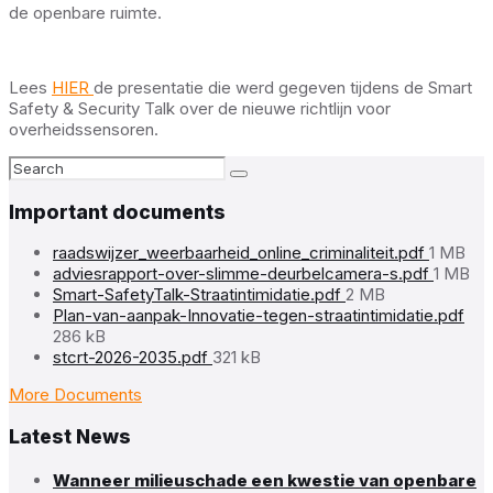
de openbare ruimte.
Lees
HIER
de presentatie die werd gegeven tijdens de Smart
Safety & Security Talk over de nieuwe richtlijn voor
overheidssensoren.
Search:
Important documents
File
raadswijzer_weerbaarheid_online_criminaliteit.pdf
1 MB
size:
File
adviesrapport-over-slimme-deurbelcamera-s.pdf
1 MB
File
size:
Smart-SafetyTalk-Straatintimidatie.pdf
2 MB
size:
File
Plan-van-aanpak-Innovatie-tegen-straatintimidatie.pdf
size
286 kB
File
stcrt-2026-2035.pdf
321 kB
size:
More Documents
Latest News
Wanneer milieuschade een kwestie van openbare