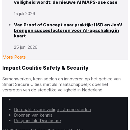
veiligheid wordt: de nieuwe AI MAPS-use case
15 juli 2026
Van Proof of Concept naar praktijk: HSD en JenV
brengen succesfactoren voor AI-opschaling in
kaart
25 juni 2026
More Posts
Impact Coalitie Safety & Security
Samenwerken, kennisdelen en innoveren op het gebied van
Smart Secure Cities met als maatschappelijk doel het
vergroten van de stedelijke veiligheid in Nederland.
De coalitie voor veilige, slimme steden
Bronnen van kennis
Responsible Disclosure