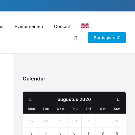
ws
Evenementen
Contact
EN
Participeren?
Calendar
Previous
Next
augustus
2026
Month
Month
Mon
Tue
Wed
Thu
Fri
Sat
Sun
Skip
calendar
27
28
29
30
31
1
2
days
3
4
5
6
7
8
9