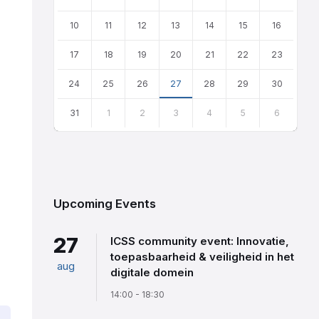
10
11
12
13
14
15
16
17
18
19
20
21
22
23
24
25
26
27
28
29
30
31
1
2
3
4
5
6
Back
to
calendar
days
Upcoming Events
27
ICSS community event: Innovatie,
toepasbaarheid & veiligheid in het
aug
digitale domein
14:00 - 18:30