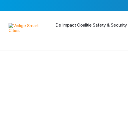
Skip
Skip
Skip
to
to
to
content
main
footer
navigation
De Impact Coalitie Safety & Security