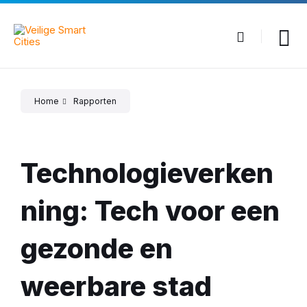
Skip
Skip
Skip
to
to
to
content
main
footer
navigation
Home
Rapporten
Technologieverken
ning: Tech voor een
gezonde en
weerbare stad