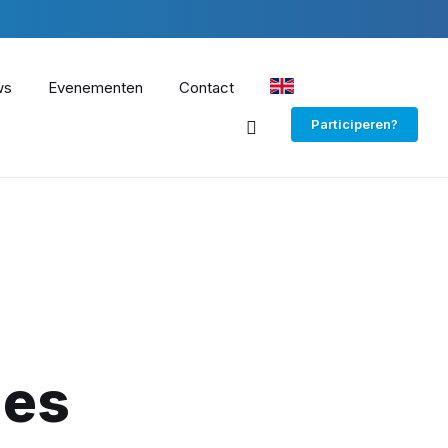
ws
Evenementen
Contact
EN
Participeren?
ies