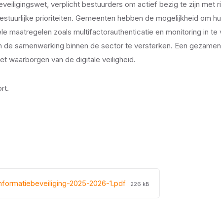
veiligingswet, verplicht bestuurders om actief bezig te zijn me
 bestuurlijke prioriteiten. Gemeenten hebben de mogelijkheid om hu
 maatregelen zoals multifactorauthenticatie en monitoring in te 
 en de samenwerking binnen de sector te versterken. Een gezamenl
et waarborgen van de digitale veiligheid.
rt.
File
nformatiebeveiliging-2025-2026-1.pdf
226 kB
size: