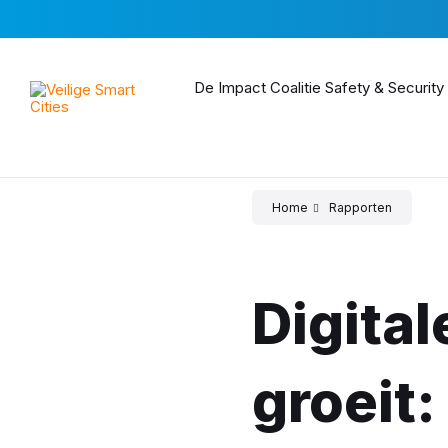
Skip
Skip
Skip
to
to
to
content
main
footer
navigation
De Impact Coalitie Safety & Security
Home
Rapporten
Digita
groeit: