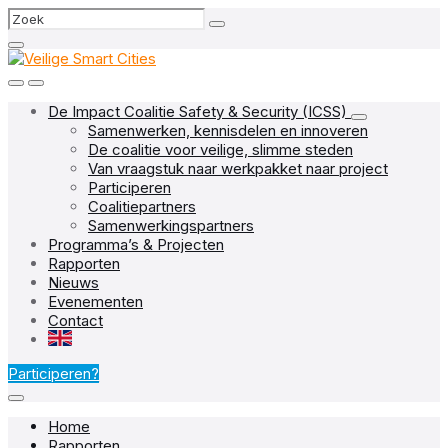
Skip
Skip
Skip
Search
to
to
to
content
main
footer
navigation
De Impact Coalitie Safety & Security (ICSS)
Samenwerken, kennisdelen en innoveren
De coalitie voor veilige, slimme steden
Van vraagstuk naar werkpakket naar project
Participeren
Coalitiepartners
Samenwerkingspartners
Programma’s & Projecten
Rapporten
Nieuws
Evenementen
Contact
EN
Participeren?
Home
Rapporten