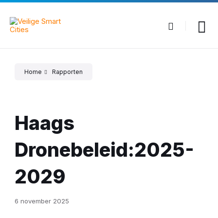
Skip
Skip
Skip
to
to
to
content
main
footer
navigation
Home
Rapporten
Haags
Dronebeleid:2025-
2029
6 november 2025